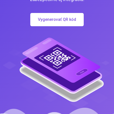
Vygenerovať QR kód