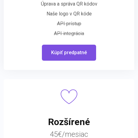
Úprava a správa QR kódov
Naše logo v QR kóde
API prístup
API integrácia
Kúpiť predpatné
Rozšírené
45€/mesiac