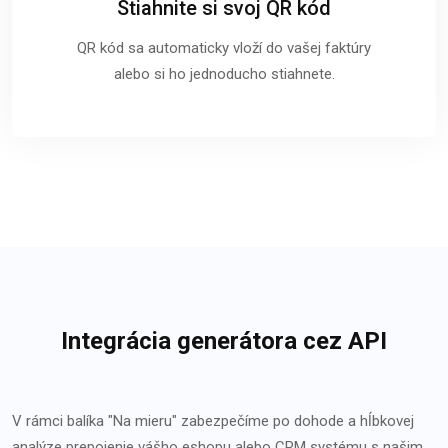
Stiahnite si svoj QR kód
QR kód sa automaticky vloží do vašej faktúry
alebo si ho jednoducho stiahnete.
Integrácia generátora cez API
V rámci balíka "Na mieru" zabezpečíme po dohode a hĺbkovej
analýze prepojenie vášho eshopu alebo CRM systému s našim